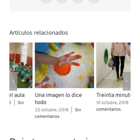
Artículos relacionados
Treinta minutos
Una entrevista muy
AP
especial
10 octubre, 2018
|
Sin
5 j
comentarios
com
10 enero, 2020
|
Sin
comentarios