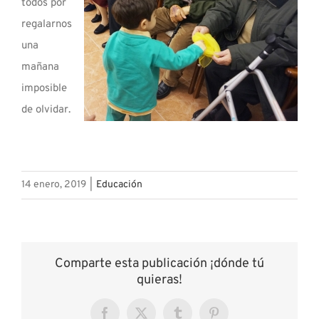
todos por
regalarnos
una
mañana
imposible
de olvidar.
14 enero, 2019
|
Educación
Comparte esta publicación ¡dónde tú
quieras!
Facebook
X
Tumblr
Pinterest