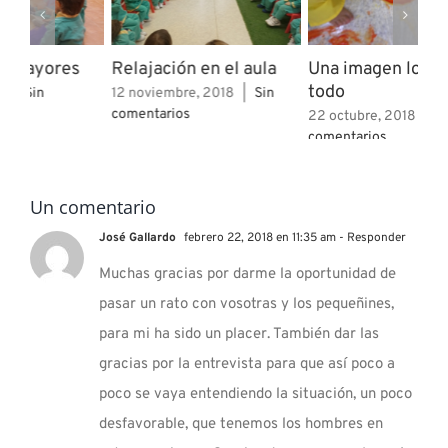
Una imagen lo dice
Una entrevista muy
AP
todo
especial
5 j
com
22 octubre, 2018
|
Sin
10 enero, 2020
|
Sin
comentarios
comentarios
Un comentario
José Gallardo
febrero 22, 2018 en 11:35 am
- Responder
Muchas gracias por darme la oportunidad de
pasar un rato con vosotras y los pequeñines,
para mi ha sido un placer. También dar las
gracias por la entrevista para que así poco a
poco se vaya entendiendo la situación, un poco
desfavorable, que tenemos los hombres en