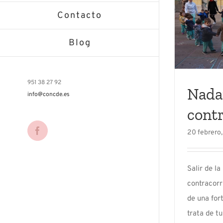
Contacto
Blog
951 38 27 92
Nada
info@concde.es
contr
20 febrero
Facebook
Salir de l
contracorr
de una for
trata de t