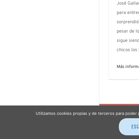
José Galla
para entre
sorprendió
pesar de l
sigue sien
chicos los [
Más inform
Utilizamos cookies propias y de terceros para poder 
© Copyrig
reservad
Est