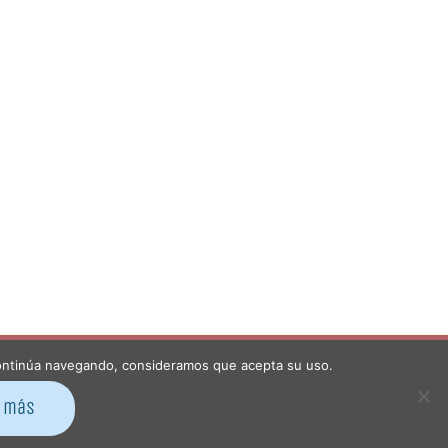
i continúa navegando, consideramos que acepta su uso.
hos
Facebook
r más