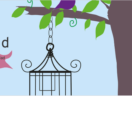
ad
dad