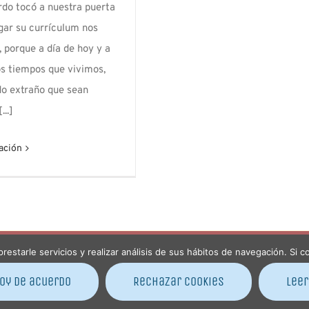
rdo tocó a nuestra puerta
gar su currículum nos
, porque a día de hoy y a
os tiempos que vivimos,
do extraño que sean
...]
ación
prestarle servicios y realizar análisis de sus hábitos de navegación. S
ht 2012 -
2026 Con C de Cariño | Diseño por
SOYTUTIPO
| Todos los derec
os
oy de acuerdo
Rechazar cookies
Lee