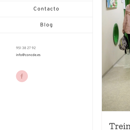
Contacto
Blog
951 38 27 92
info@concde.es
Facebook
Trei