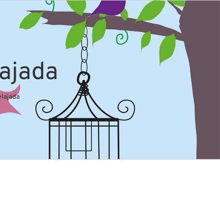
lajada
elajada