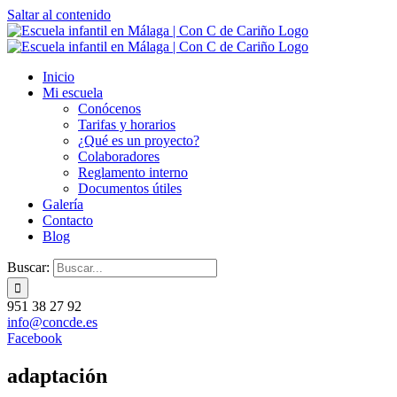
Saltar al contenido
Inicio
Mi escuela
Conócenos
Tarifas y horarios
¿Qué es un proyecto?
Colaboradores
Reglamento interno
Documentos útiles
Galería
Contacto
Blog
Buscar:
951 38 27 92
info@concde.es
Facebook
adaptación