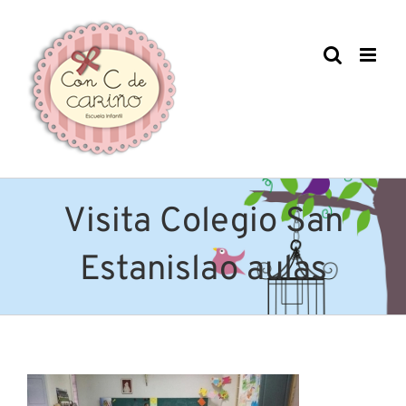
Saltar
al
contenido
Visita Colegio San
Estanislao aulas