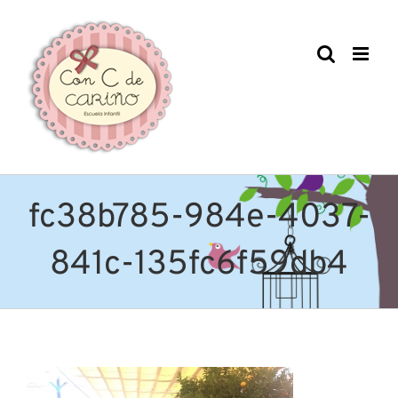
Saltar
al
contenido
fc38b785-984e-4037-
841c-135fc6f59db4