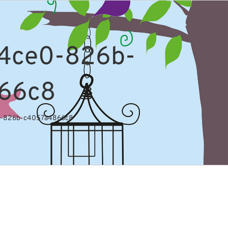
4ce0-826b-
66c8
0-826b-c4057a4866c8