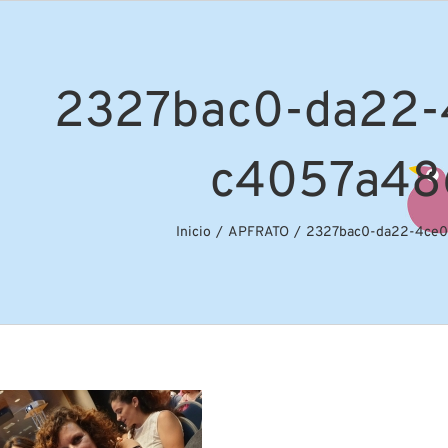
2327bac0-da22-
c4057a48
Inicio
APFRATO
2327bac0-da22-4ce