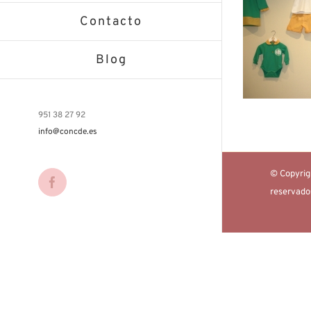
Contacto
Blog
951 38 27 92
info@concde.es
© Copyrig
Facebook
reservad