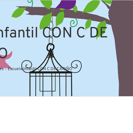
nfantil CON C DE
O
s – Escuela Infantil CON C DE CARIÑO