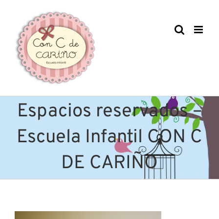
Saltar
al
contenido
Espacios reservados –
Escuela Infantil CON C
DE CARIÑO