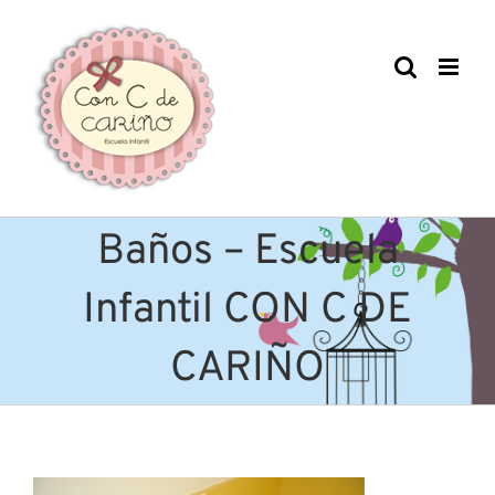
Saltar
al
contenido
Baños – Escuela
Infantil CON C DE
CARIÑO