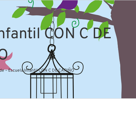
Infantil CON C DE
O
de – Escuela Infantil CON C DE CARIÑO