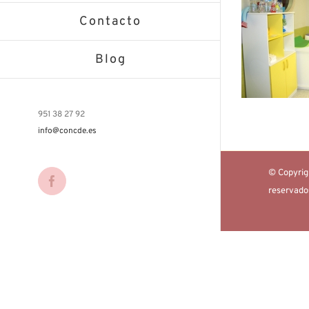
Contacto
Blog
951 38 27 92
info@concde.es
© Copyrig
Facebook
reservad