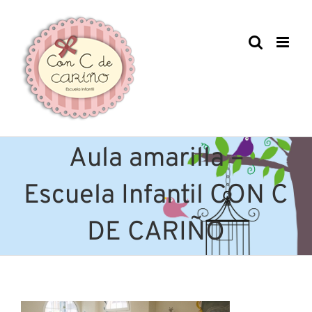
Saltar
al
contenido
Aula amarilla –
Escuela Infantil CON C
DE CARIÑO